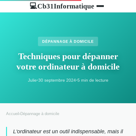
Cb31Informatique
💻
DÉPANNAGE À DOMICILE
Techniques pour dépanner
votre ordinateur à domicile
Julie
•
30 septembre 2024
•
5 min de lecture
Accueil
›
Dépannage à domicile
L'ordinateur est un outil indispensable, mais il